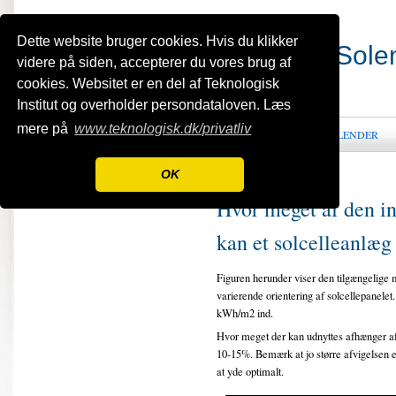
Dette website bruger cookies. Hvis du klikker
BiS - Bygningsintegreret Sole
videre på siden, accepterer du vores brug af
cookies. Websitet er en del af Teknologisk
Institut og overholder persondataloven. Læs
mere på
www.teknologisk.dk/privatliv
HJEM
OM BIS
PROJEKTER
KALENDER
OK
Hvor meget af den in
kan et solcelleanlæg
Figuren herunder viser den tilgængelige 
varierende orientering af solcellepanelet
kWh/m2 ind.
Hvor meget der kan udnyttes afhænger af
10-15%. Bemærk at jo større afvigelsen er
at yde optimalt.